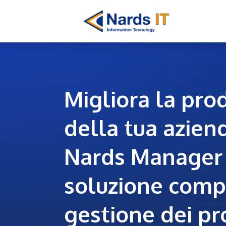
Passa al contenuto
Ho
Migliora la prod
della tua azien
Nards Manager I
soluzione compl
gestione dei pr