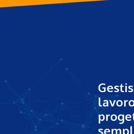
Gestisc
lavoro
proge
sempl