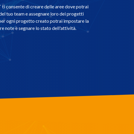
ti consente di creare delle aree dove potrai
del tuo team e assegnare loro dei progetti
, per ogni progetto creato potrai impostare la
e note e segnare lo stato dell'attività.