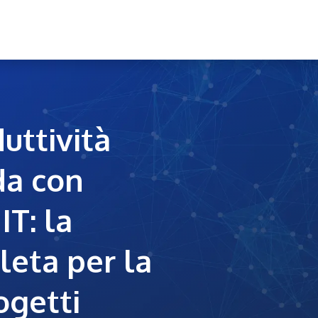
me
Soluzioni
Settori
Il gruppo nards
Blog
Conta
uttività
da con
T: la
eta per la
ogetti