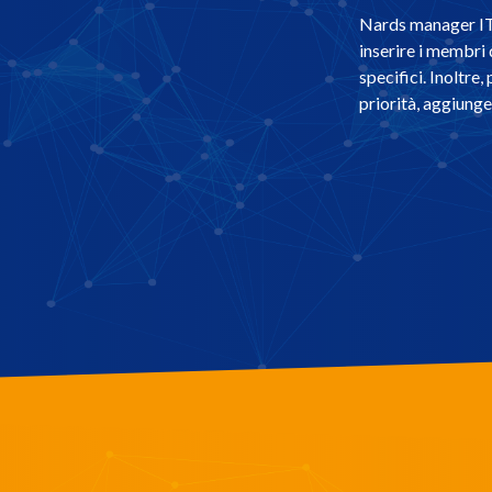
Nards manager IT 
inserire i membri 
specifici. Inoltre
priorità, aggiunger