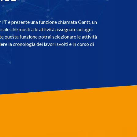
IT è presente una funzione chiamata Gantt, un
le che mostra le attività assegnate ad ogni
e questa funzione potrai selezionare le attività
dere la cronologia dei lavori svolti e in corso di