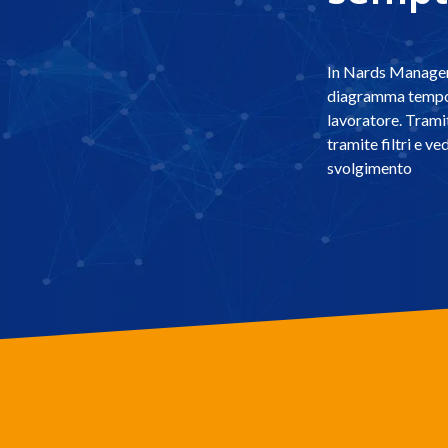
In Nards Manager 
diagramma tempora
lavoratore. Tramit
tramite filtri e ve
svolgimento