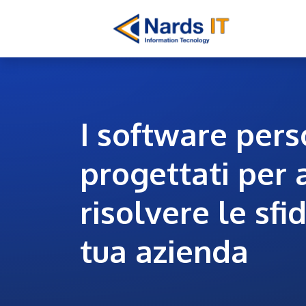
Passa al contenuto
Ho
I software pers
progettati per 
risolvere le sfi
tua azienda