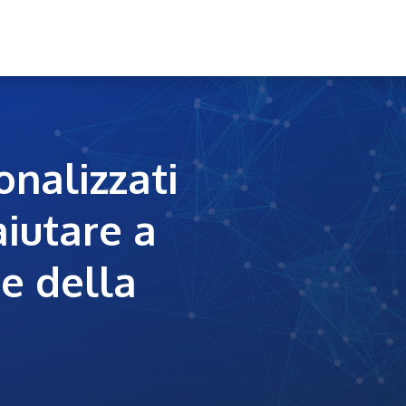
me
Soluzioni
Settori
Il gruppo nards
Blog
Conta
onalizzati
aiutare a
de della