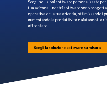
Scegli soluzioni software personalizzate per 
tua azienda. I nostri software sono progettat
operativa della tua azienda, ottimizzando i p
aumentando la produttività e aiutandoti a ris
affrontare.
Scegli la soluzione software su misura